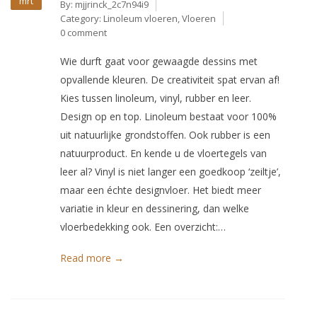
mrt
By:
mjjrinck_2c7n94i9
Category:
Linoleum vloeren
,
Vloeren
0 comment
Wie durft gaat voor gewaagde dessins met
opvallende kleuren. De creativiteit spat ervan af!
Kies tussen linoleum, vinyl, rubber en leer.
Design op en top. Linoleum bestaat voor 100%
uit natuurlijke grondstoffen. Ook rubber is een
natuurproduct. En kende u de vloertegels van
leer al? Vinyl is niet langer een goedkoop ‘zeiltje’,
maar een échte designvloer. Het biedt meer
variatie in kleur en dessinering, dan welke
vloerbedekking ook. Een overzicht:…
Read more →