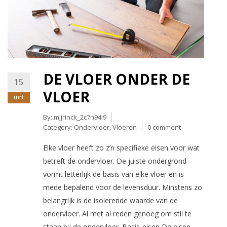
DE VLOER ONDER DE
15
VLOER
mrt
By:
mjjrinck_2c7n94i9
Category:
Ondervloer
,
Vloeren
0 comment
Elke vloer heeft zo z’n specifieke eisen voor wat
betreft de ondervloer. De juiste ondergrond
vormt letterlijk de basis van elke vloer en is
mede bepalend voor de levensduur. Minstens zo
belangrijk is de isolerende waarde van de
ondervloer. Al met al reden genoeg om stil te
staan bij de ondervloer. Basis-eisen De eisen