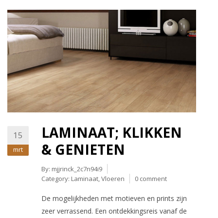
LAMINAAT; KLIKKEN
15
& GENIETEN
mrt
By:
mjjrinck_2c7n94i9
Category:
Laminaat
,
Vloeren
0 comment
De mogelijkheden met motieven en prints zijn
zeer verrassend. Een ontdekkingsreis vanaf de