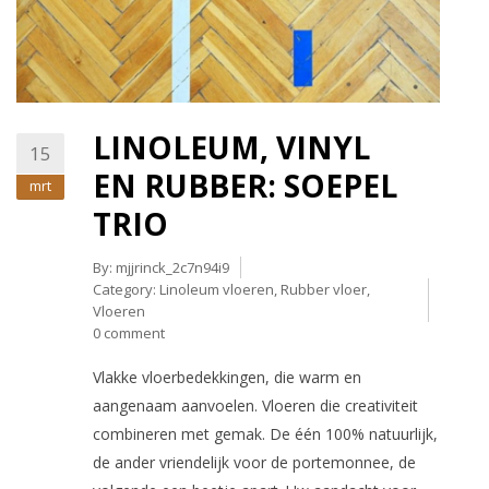
LINOLEUM, VINYL
15
EN RUBBER: SOEPEL
mrt
TRIO
By:
mjjrinck_2c7n94i9
Category:
Linoleum vloeren
,
Rubber vloer
,
Vloeren
0 comment
Vlakke vloerbedekkingen, die warm en
aangenaam aanvoelen. Vloeren die creativiteit
combineren met gemak. De één 100% natuurlijk,
de ander vriendelijk voor de portemonnee, de