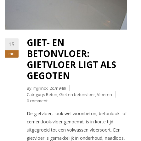
GIET- EN
15
BETONVLOER:
mrt
GIETVLOER LIGT ALS
GEGOTEN
By:
mjjrinck_2c7n94i9
Category:
Beton
,
Giet en betonvloer
,
Vloeren
0 comment
De gietvloer, ook wel woonbeton, betonlook- of
cementlook-vloer genoemd, is in korte tijd
uitgegroeid tot een volwassen vloersoort. Een
gietvloer is gemakkelijk in onderhoud, naadloos,