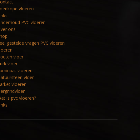
ontact
oedkope vloeren
inks
nderhoud PVC vloeren
ver ons
hop
eel gestelde vragen PVC vloeren
loeren
outen vloer
urk vloer
aminaat vloeren
atuursteen vloer
arket vloeren
iergrindvloer
at is pvc vloeren?
inks