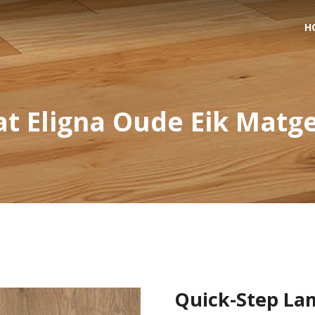
H
t Eligna Oude Eik Matg
Quick-Step Lam