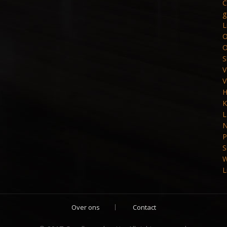
C
g
L
O
O
S
V
V
H
K
L
N
P
S
W
L
Over ons
Contact