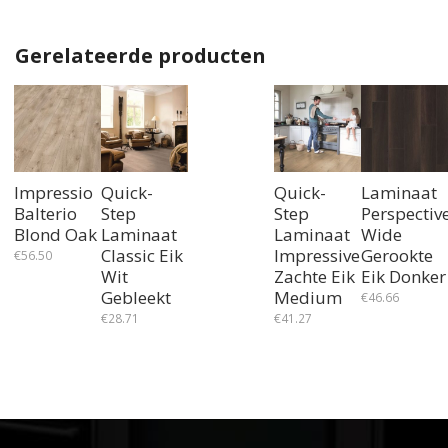
Gerelateerde producten
Impressio
Quick-
Quick-
Laminaat
Balterio
Step
Step
Perspectiv
Blond Oak
Laminaat
Laminaat
Wide
Classic Eik
Impressive
Gerookte
€
56.50
Wit
Zachte Eik
Eik Donker
Gebleekt
Medium
€
46.66
€
28.71
€
41.27