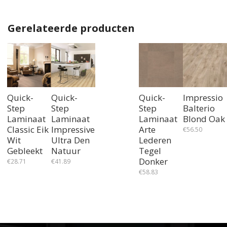
Gerelateerde producten
Quick-
Quick-
Quick-
Impressio
Step
Step
Step
Balterio
Laminaat
Laminaat
Laminaat
Blond Oak
Classic Eik
Impressive
Arte
€
56.50
Wit
Ultra Den
Lederen
Gebleekt
Natuur
Tegel
Donker
€
28.71
€
41.89
€
58.83