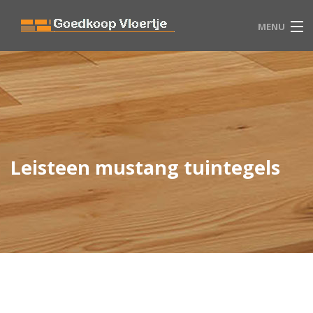
MENU
HOME
VLOEREN
WINKEL
Leisteen mustang tuintegels
BLOG
CONTACT