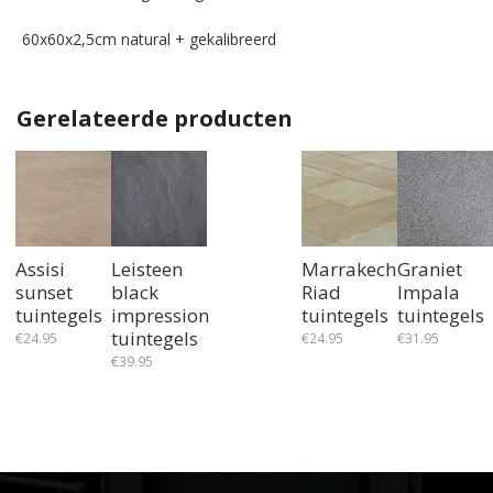
60x60x2,5cm natural + gekalibreerd
Gerelateerde producten
Assisi
Leisteen
Marrakech
Graniet
sunset
black
Riad
Impala
tuintegels
impression
tuintegels
tuintegels
tuintegels
€
24.95
€
24.95
€
31.95
€
39.95