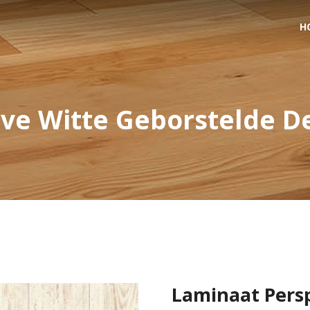
H
ive Witte Geborstelde D
Laminaat Persp