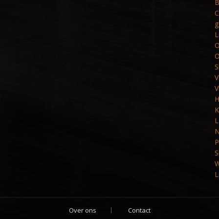
B
C
g
L
O
O
S
V
V
H
K
L
N
P
S
W
L
Over ons
Contact