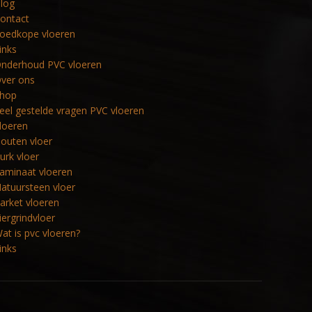
log
ontact
oedkope vloeren
inks
nderhoud PVC vloeren
ver ons
hop
eel gestelde vragen PVC vloeren
loeren
outen vloer
urk vloer
aminaat vloeren
atuursteen vloer
arket vloeren
iergrindvloer
at is pvc vloeren?
inks