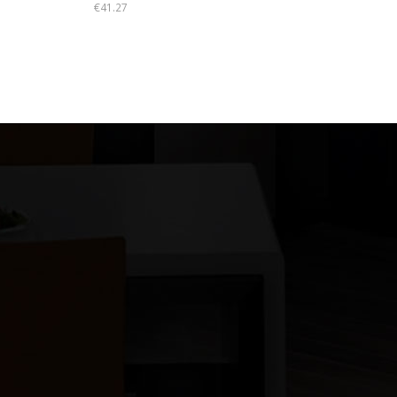
€
41.27