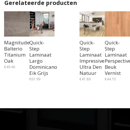
Gerelateerde producten
Magnitude
Quick-
Quick-
Quick-
Balterio
Step
Step
Step
Titanium
Laminaat
Laminaat
Laminaat
Oak
Largo
Impressive
Perspectiv
Dominicano
Ultra Den
Beuk
€
49.46
Eik Grijs
Natuur
Vernist
€
67.99
€
41.89
€
44.70